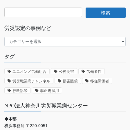
労災認定の事例など
労
災
認
タグ
定
の
事
ユニオン／労働組合
公務災害
労働者性
例
労災職業病チャンネル
損害賠償
移住労働者
な
ど
行政訴訟
非正規雇用
NPO法人神奈川労災職業病センター
◆本部
横浜事務所 〒220-0051