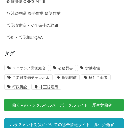
脊髄損傷,CRPS,MTBI
放射線被曝,原発作業,除染作業
労災職業病・安全衛生の取組
労働・労災相談Q&A
タグ
ユニオン／労働組合
公務災害
労働者性
労災職業病チャンネル
損害賠償
移住労働者
行政訴訟
非正規雇用
働く人のメンタルヘルス・ポータルサイト（厚生労働省）
ハラスメント対策についての総合情報サイト（厚生労働省）