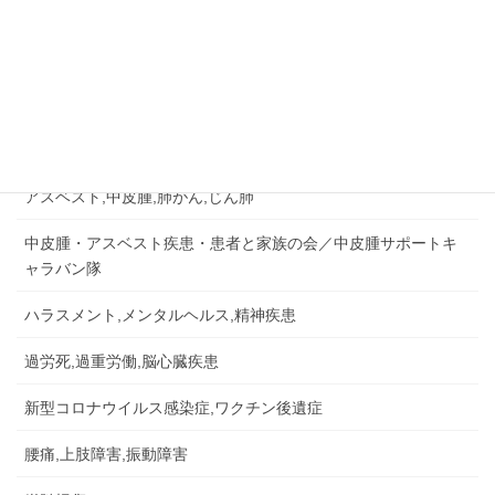
相談&問い合せ
労災認定の事例など
労災事故,障害補償,公務災害
アスベスト,中皮腫,肺がん,じん肺
中皮腫・アスベスト疾患・患者と家族の会／中皮腫サポートキ
ャラバン隊
ハラスメント,メンタルヘルス,精神疾患
過労死,過重労働,脳心臓疾患
新型コロナウイルス感染症,ワクチン後遺症
腰痛,上肢障害,振動障害