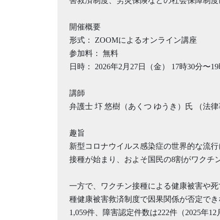
害救済制度、労災保険などの社会保障制度
開催概要
形式： ZOOMによるオンライン講座
参加料： 無料
日時： 2026年2月27日（金） 17時30分〜19
講師
弁護士 圷 悠樹（あくつ ゆうき）氏 （法
趣旨
新型コロナウイルス感染症の世界的な流行に
接種が始まり、およそ国民の8割がワクチ
一方で、ワクチン接種による健康被害や死
種健康被害救済制度で因果関係が否定できな
1,059件、障害認定件数は222件（202