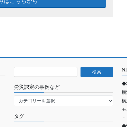
みはこちらから
N
◆
労災認定の事例など
横
労
横
災
モ
認
タグ
・
定
の
◆