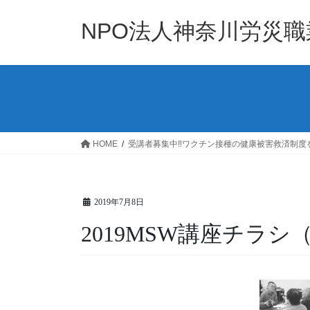
コ
ナ
ン
ビ
NPO法人神奈川労災
テ
ゲ
ン
ー
ツ
シ
へ
ョ
ス
ン
キ
に
ッ
移
HOME
受講者募集中‼ワクチン接種の健康被害救済制度を
プ
動
2019年7月8日
2019MSW講座チラシ