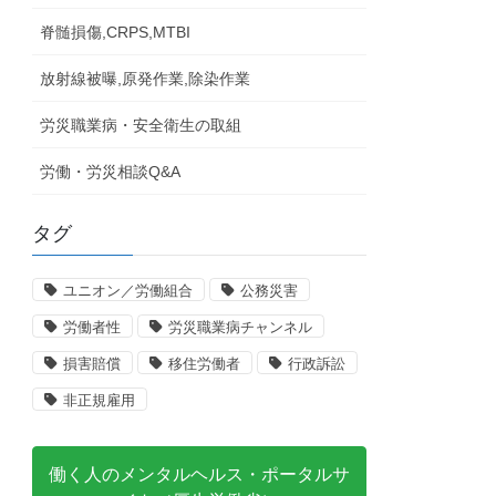
脊髄損傷,CRPS,MTBI
放射線被曝,原発作業,除染作業
労災職業病・安全衛生の取組
労働・労災相談Q&A
タグ
ユニオン／労働組合
公務災害
労働者性
労災職業病チャンネル
損害賠償
移住労働者
行政訴訟
非正規雇用
働く人のメンタルヘルス・ポータルサ