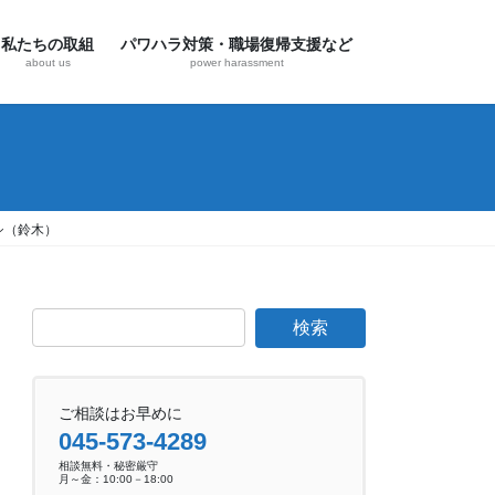
私たちの取組
パワハラ対策・職場復帰支援など
about us
power harassment
ラシ（鈴木）
ご相談はお早めに
045-573-4289
相談無料・秘密厳守
月～金：10:00－18:00