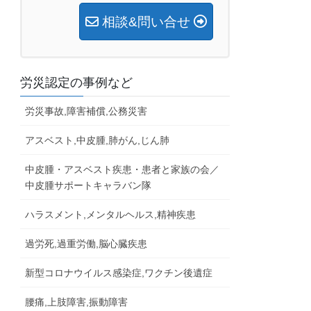
相談&問い合せ
労災認定の事例など
労災事故,障害補償,公務災害
アスベスト,中皮腫,肺がん,じん肺
中皮腫・アスベスト疾患・患者と家族の会／
中皮腫サポートキャラバン隊
ハラスメント,メンタルヘルス,精神疾患
過労死,過重労働,脳心臓疾患
新型コロナウイルス感染症,ワクチン後遺症
腰痛,上肢障害,振動障害