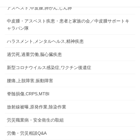
アスベスト,中皮腫,肺がん,じん肺
中皮腫・アスベスト疾患・患者と家族の会／中皮腫サポートキ
ャラバン隊
ハラスメント,メンタルヘルス,精神疾患
過労死,過重労働,脳心臓疾患
新型コロナウイルス感染症,ワクチン後遺症
腰痛,上肢障害,振動障害
脊髄損傷,CRPS,MTBI
放射線被曝,原発作業,除染作業
労災職業病・安全衛生の取組
労働・労災相談Q&A