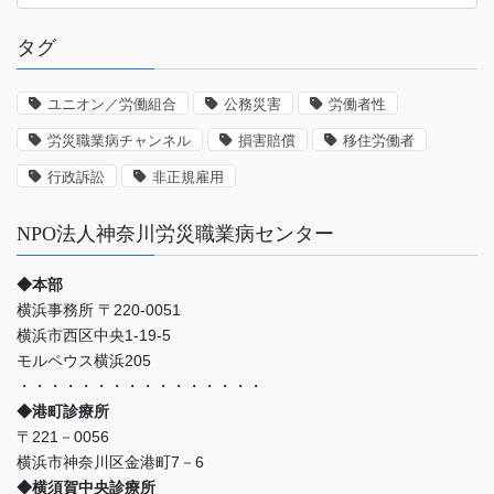
災
認
タグ
定
の
事
ユニオン／労働組合
公務災害
労働者性
例
労災職業病チャンネル
損害賠償
移住労働者
な
ど
行政訴訟
非正規雇用
NPO法人神奈川労災職業病センター
◆本部
横浜事務所 〒220-0051
横浜市西区中央1-19-5
モルペウス横浜205
・・・・・・・・・・・・・・・・
◆港町診療所
〒221－0056
横浜市神奈川区金港町7－6
◆横須賀中央診療所