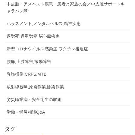
中皮腫・アスベスト疾患・患者と家族の会／中皮腫サポートキ
ャラバン隊
ハラスメント,メンタルヘルス,精神疾患
過労死,過重労働,脳心臓疾患
新型コロナウイルス感染症,ワクチン後遺症
腰痛,上肢障害,振動障害
脊髄損傷,CRPS,MTBI
放射線被曝,原発作業,除染作業
労災職業病・安全衛生の取組
労働・労災相談Q&A
タグ