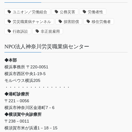
の
事
ユニオン／労働組合
公務災害
労働者性
例
労災職業病チャンネル
損害賠償
移住労働者
な
ど
行政訴訟
非正規雇用
NPO法人神奈川労災職業病センター
◆本部
横浜事務所 〒220-0051
横浜市西区中央1-19-5
モルペウス横浜205
・・・・・・・・・・・・・・・・
◆港町診療所
〒221－0056
横浜市神奈川区金港町7－6
◆横須賀中央診療所
〒238－0011
横須賀市米が浜通1－18－15