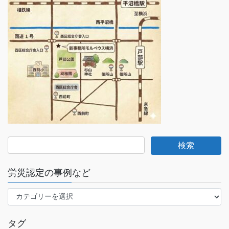
労災認定の事例など
労
災
認
タグ
定