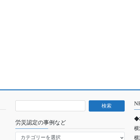
N
◆
労災認定の事例など
横
労
横