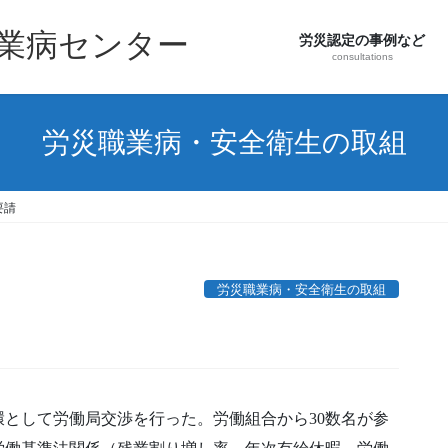
職業病センター
労災認定の事例など
consultations
労災職業病・安全衛生の取組
要請
労災職業病・安全衛生の取組
として労働局交渉を行った。労働組合から30数名が参