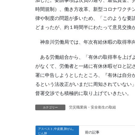
加した。要請事項は次頁の通り、最低賃金、
時間規制）、働き方改革、新型コロナワクチ
律や制度の問題が多いため、「このような要
どまったが、約１時間半にわたって意見交換
神奈川労働局では、年次有給休暇の取得率向
ある労働組合から、「有休の取得率を上げよ
がなくて、労働者と一緒に有休休暇ゼロと記
署に申告しようとしたところ、『有休は自分
るという法改正がいまだに周知されていない
督署交渉でも積極的に取り上げていきたい。
労災職業病・安全衛生の取組
カテゴリー
アスベスト,中皮腫,肺がん,
前の記事
じん肺