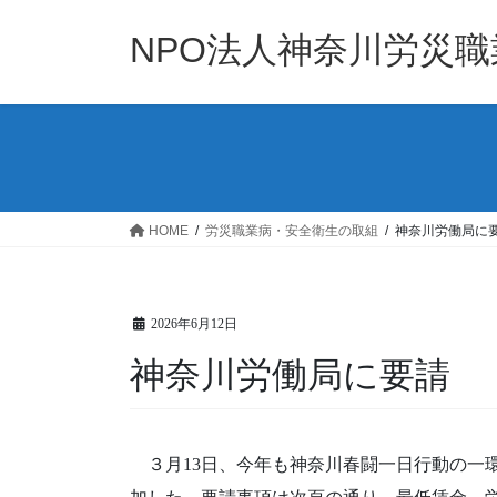
コ
ナ
ン
ビ
NPO法人神奈川労災
テ
ゲ
ン
ー
ツ
シ
へ
ョ
ス
ン
キ
に
ッ
移
HOME
労災職業病・安全衛生の取組
神奈川労働局に
プ
動
2026年6月12日
神奈川労働局に要請
３月13日、今年も神奈川春闘一日行動の一環