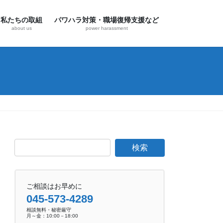
私たちの取組
パワハラ対策・職場復帰支援など
about us
power harassment
ご相談はお早めに
045-573-4289
相談無料・秘密厳守
月～金：10:00－18:00