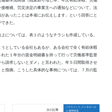
労働基準法関係（残業割り増し率、年次有給休暇、労働
ン接種禍、労災決定の事業主への通知などについて。法
請があったことは本省にお伝えします」という回答にと
ができた。
上については、表１のようなチラシも作成している。
うとしている会社もあるが、ある会社で全く有給休暇
された１年分の賃金明細書を持って行って労働基準監督
から請求しないとダメ』と言われた。年５日間取得させ
」と指摘。こうした具体的な事例については、７月の監
ハラスメント,メンタルヘル
次の記事
ス,精神疾患