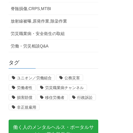
脊髄損傷,CRPS,MTBI
放射線被曝,原発作業,除染作業
労災職業病・安全衛生の取組
労働・労災相談Q&A
タグ
ユニオン／労働組合
公務災害
労働者性
労災職業病チャンネル
損害賠償
移住労働者
行政訴訟
非正規雇用
働く人のメンタルヘルス・ポータルサ