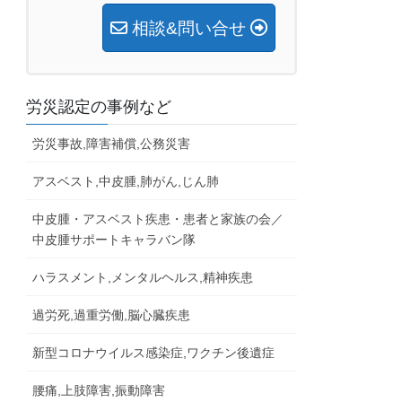
相談&問い合せ
労災認定の事例など
労災事故,障害補償,公務災害
アスベスト,中皮腫,肺がん,じん肺
中皮腫・アスベスト疾患・患者と家族の会／
中皮腫サポートキャラバン隊
ハラスメント,メンタルヘルス,精神疾患
過労死,過重労働,脳心臓疾患
新型コロナウイルス感染症,ワクチン後遺症
腰痛,上肢障害,振動障害