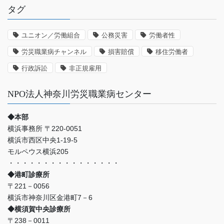
認
タグ
定
の
事
ユニオン／労働組合
公務災害
労働者性
例
労災職業病チャンネル
損害賠償
移住労働者
な
ど
行政訴訟
非正規雇用
NPO法人神奈川労災職業病センター
◆本部
横浜事務所 〒220-0051
横浜市西区中央1-19-5
モルペウス横浜205
・・・・・・・・・・・・・・・・
◆港町診療所
〒221－0056
横浜市神奈川区金港町7－6
◆横須賀中央診療所
〒238－0011