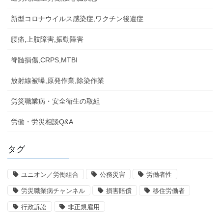
新型コロナウイルス感染症,ワクチン後遺症
腰痛,上肢障害,振動障害
脊髄損傷,CRPS,MTBI
放射線被曝,原発作業,除染作業
労災職業病・安全衛生の取組
労働・労災相談Q&A
タグ
ユニオン／労働組合
公務災害
労働者性
労災職業病チャンネル
損害賠償
移住労働者
行政訴訟
非正規雇用