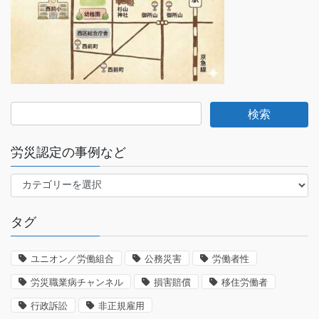
労災認定の事例など
労
災
認
タグ
定
の
事
ユニオン／労働組合
公務災害
労働者性
例
労災職業病チャンネル
損害賠償
移住労働者
な
ど
行政訴訟
非正規雇用