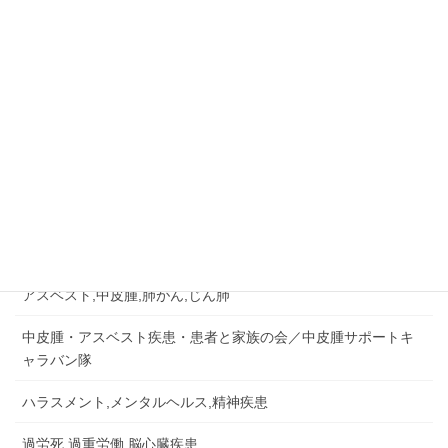
ご相談はお早めに
045-573-4289
相談無料・秘密厳守
月～金：10:00－18:00
相談&問い合せ
労災認定の事例など
労災事故,障害補償,公務災害
アスベスト,中皮腫,肺がん,じん肺
中皮腫・アスベスト疾患・患者と家族の会／中皮腫サポートキ
ャラバン隊
ハラスメント,メンタルヘルス,精神疾患
過労死,過重労働,脳心臓疾患