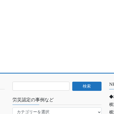
N
◆
労災認定の事例など
横
労
横