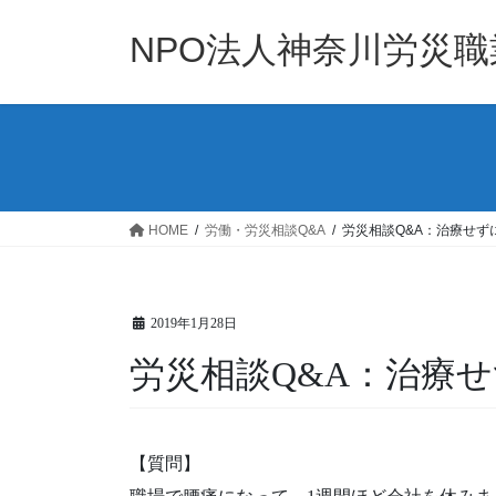
コ
ナ
ン
ビ
NPO法人神奈川労災
テ
ゲ
ン
ー
ツ
シ
へ
ョ
ス
ン
キ
に
ッ
移
HOME
労働・労災相談Q&A
労災相談Q&A：治療せず
プ
動
2019年1月28日
労災相談Q&A：治療
【質問】