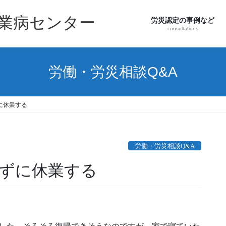
職業病センター
労災認定の事例など
consultations
労働・労災相談Q&A
に休業する
労働・労災相談Q&A
せずに休業する