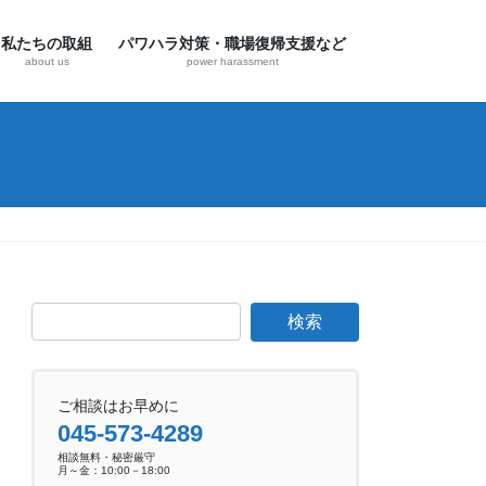
私たちの取組
パワハラ対策・職場復帰支援など
about us
power harassment
ご相談はお早めに
045-573-4289
相談無料・秘密厳守
月～金：10:00－18:00