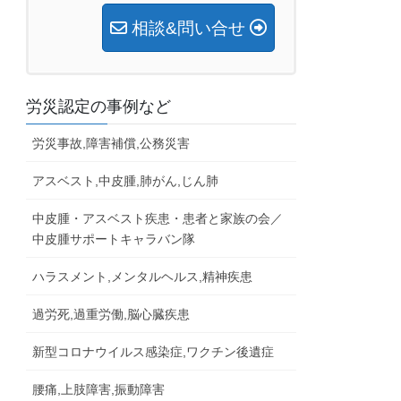
相談&問い合せ
労災認定の事例など
労災事故,障害補償,公務災害
アスベスト,中皮腫,肺がん,じん肺
中皮腫・アスベスト疾患・患者と家族の会／
中皮腫サポートキャラバン隊
ハラスメント,メンタルヘルス,精神疾患
過労死,過重労働,脳心臓疾患
新型コロナウイルス感染症,ワクチン後遺症
腰痛,上肢障害,振動障害