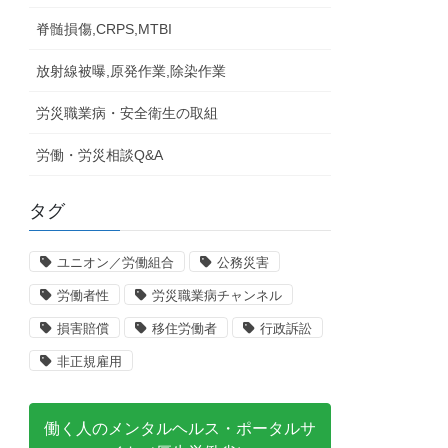
脊髄損傷,CRPS,MTBI
放射線被曝,原発作業,除染作業
労災職業病・安全衛生の取組
労働・労災相談Q&A
タグ
ユニオン／労働組合
公務災害
労働者性
労災職業病チャンネル
損害賠償
移住労働者
行政訴訟
非正規雇用
働く人のメンタルヘルス・ポータルサ