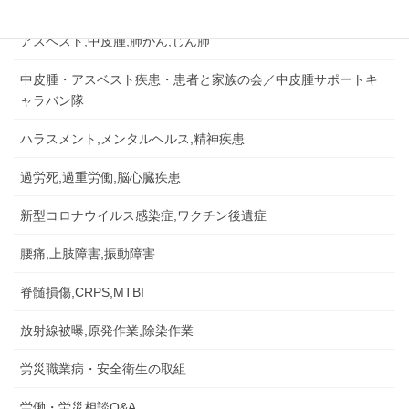
労災事故,障害補償,公務災害
アスベスト,中皮腫,肺がん,じん肺
中皮腫・アスベスト疾患・患者と家族の会／中皮腫サポートキ
ャラバン隊
ハラスメント,メンタルヘルス,精神疾患
過労死,過重労働,脳心臓疾患
新型コロナウイルス感染症,ワクチン後遺症
腰痛,上肢障害,振動障害
脊髄損傷,CRPS,MTBI
放射線被曝,原発作業,除染作業
労災職業病・安全衛生の取組
労働・労災相談Q&A