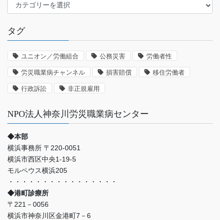
労
災
認
タグ
定
の
事
ユニオン／労働組合
公務災害
労働者性
例
労災職業病チャンネル
損害賠償
移住労働者
な
ど
行政訴訟
非正規雇用
NPO法人神奈川労災職業病センター
◆本部
横浜事務所 〒220-0051
横浜市西区中央1-19-5
モルペウス横浜205
・・・・・・・・・・・・・・・・
◆港町診療所
〒221－0056
横浜市神奈川区金港町7－6