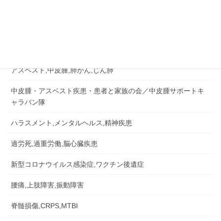
労災認定の事例など
労災事故,障害補償,公務災害
アスベスト,中皮腫,肺がん,じん肺
中皮腫・アスベスト疾患・患者と家族の会／中皮腫サポートキ
ャラバン隊
ハラスメント,メンタルヘルス,精神疾患
過労死,過重労働,脳心臓疾患
新型コロナウイルス感染症,ワクチン後遺症
腰痛,上肢障害,振動障害
脊髄損傷,CRPS,MTBI