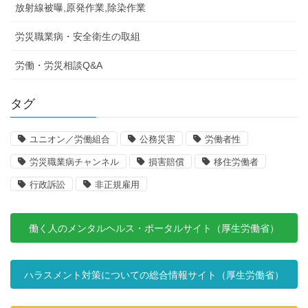
放射線被曝,原発作業,除染作業
労災職業病・安全衛生の取組
労働・労災相談Q&A
タグ
ユニオン／労働組合
公務災害
労働者性
労災職業病チャンネル
損害賠償
移住労働者
行政訴訟
非正規雇用
働く人のメンタルヘルス・ポータルサイト（厚生労働省）
ハラスメント対策についての総合情報サイト（厚生労働省）