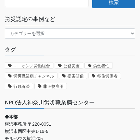
労災認定の事例など
労
災
認
タグ
定
の
事
ユニオン／労働組合
公務災害
労働者性
例
労災職業病チャンネル
損害賠償
移住労働者
な
ど
行政訴訟
非正規雇用
NPO法人神奈川労災職業病センター
◆本部
横浜事務所 〒220-0051
横浜市西区中央1-19-5
モルペウス横浜205