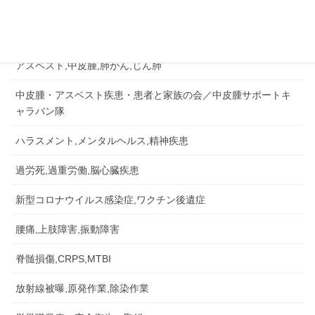
労災認定の事例など
労災事故,障害補償,公務災害
アスベスト,中皮腫,肺がん,じん肺
中皮腫・アスベスト疾患・患者と家族の会／中皮腫サポートキ
ャラバン隊
ハラスメント,メンタルヘルス,精神疾患
過労死,過重労働,脳心臓疾患
新型コロナウイルス感染症,ワクチン後遺症
腰痛,上肢障害,振動障害
脊髄損傷,CRPS,MTBI
放射線被曝,原発作業,除染作業