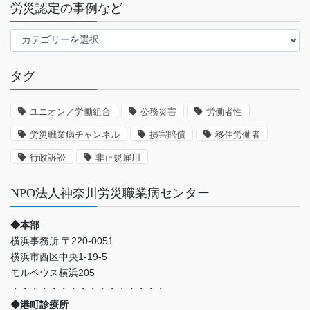
労災認定の事例など
労
災
認
タグ
定
の
事
ユニオン／労働組合
公務災害
労働者性
例
労災職業病チャンネル
損害賠償
移住労働者
な
ど
行政訴訟
非正規雇用
NPO法人神奈川労災職業病センター
◆本部
横浜事務所 〒220-0051
横浜市西区中央1-19-5
モルペウス横浜205
・・・・・・・・・・・・・・・・
◆港町診療所