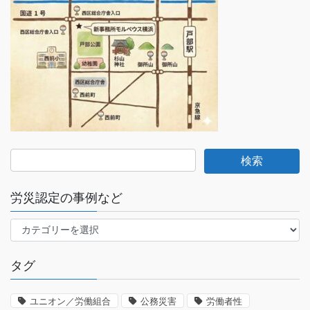
労災認定の事例など
労
災
認
タグ
定
の
事
ユニオン／労働組合
公務災害
労働者性