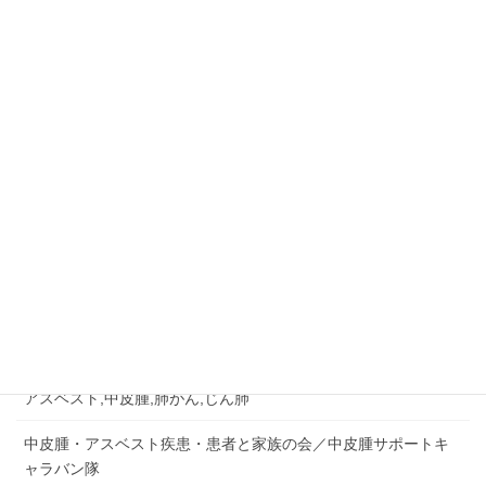
ご相談はお早めに
045-573-4289
相談無料・秘密厳守
月～金：10:00－18:00
相談&問い合せ
労災認定の事例など
労災事故,障害補償,公務災害
アスベスト,中皮腫,肺がん,じん肺
中皮腫・アスベスト疾患・患者と家族の会／中皮腫サポートキ
ャラバン隊