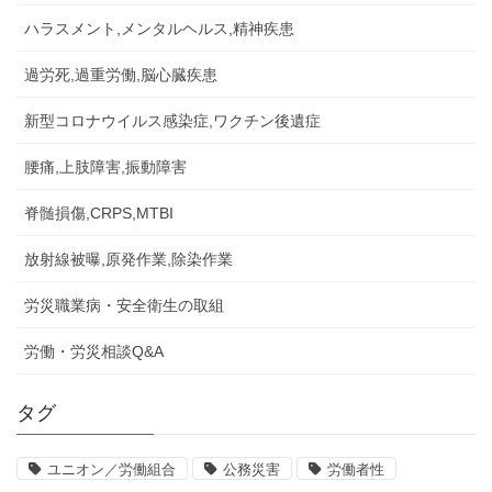
ハラスメント,メンタルヘルス,精神疾患
過労死,過重労働,脳心臓疾患
新型コロナウイルス感染症,ワクチン後遺症
腰痛,上肢障害,振動障害
脊髄損傷,CRPS,MTBI
放射線被曝,原発作業,除染作業
労災職業病・安全衛生の取組
労働・労災相談Q&A
タグ
ユニオン／労働組合
公務災害
労働者性