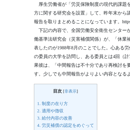
厚生労働省が「労災保険制度の現代的課題を
方に関する研究会を設置」して、昨年末から議
報告を取りまとめることになっています。https://www.mhl
下記の内容で、全国労働安全衛生センターが
働基準法研究会（災害補償関係）が、「休業
表したのが1988年8月のことでした。心あ
の委員の大学を訪問し、ある委員とは4回（計
果彼は、「中間報告は不十分であり再検討を
す。少しでも中間報告がよりよい内容となる
目次
[
非表示
]
1.
制度の在り方
2.
適用や徴収
3.
給付内容の改善
4.
労災補償の認定をめぐって