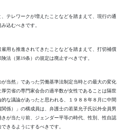
、テレワークが増えたことなどを踏まえて、現行の通
組み込むべきです。
雇用も推進されてきたことなどを踏まえて、打切補償
保険法（第19条）の規定は廃止すべきです。
のが当然」であった労働基準法制定当時との最大の変化
な厚労省の専門家会合の過半数が女性であることは隔世
論的な議論があったと思われる、１９８８年８月に中間
償関係）」の構成員は、弁護士の若菜允子氏以外全員男
働きが当たり前、ジェンダー平等の時代、性別、性自認
給できるようにするべきです。