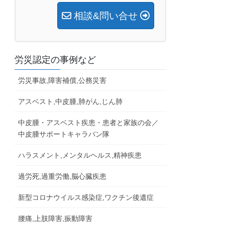
相談&問い合せ
労災認定の事例など
労災事故,障害補償,公務災害
アスベスト,中皮腫,肺がん,じん肺
中皮腫・アスベスト疾患・患者と家族の会／
中皮腫サポートキャラバン隊
ハラスメント,メンタルヘルス,精神疾患
過労死,過重労働,脳心臓疾患
新型コロナウイルス感染症,ワクチン後遺症
腰痛,上肢障害,振動障害