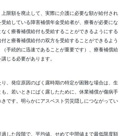
上限額を廃止して、実際に介護に必要な額が給付され
を受給している障害補償年金受給者が、療養が必要にな
となく療養補償給付も受給することができるようにする
給付と療養補償給付の双方を受給することができるよう
く（手続的に迅速であることが重要です）、療養補償給
を講じる必要があります。
り、発症原因のばく露時期の特定が困難な場合は、生
とも、若いときにばく露したために、休業補償が傷病手
べきです。明らかにアスベスト労災隠しにつながってい
過した段階で、平均値、せめて中間値まで最低限度額