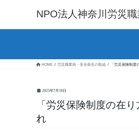
コ
ナ
ン
ビ
NPO法人神奈川労災
テ
ゲ
ン
ー
ツ
シ
へ
ョ
ス
ン
キ
に
ッ
移
HOME
労災職業病・安全衛生の取組
「労災保険制度
プ
動
2025年7月18日
「労災保険制度の在り
れ