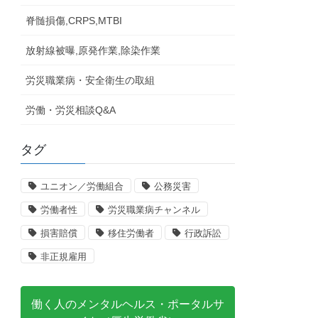
脊髄損傷,CRPS,MTBI
放射線被曝,原発作業,除染作業
労災職業病・安全衛生の取組
労働・労災相談Q&A
タグ
ユニオン／労働組合
公務災害
労働者性
労災職業病チャンネル
損害賠償
移住労働者
行政訴訟
非正規雇用
働く人のメンタルヘルス・ポータルサ