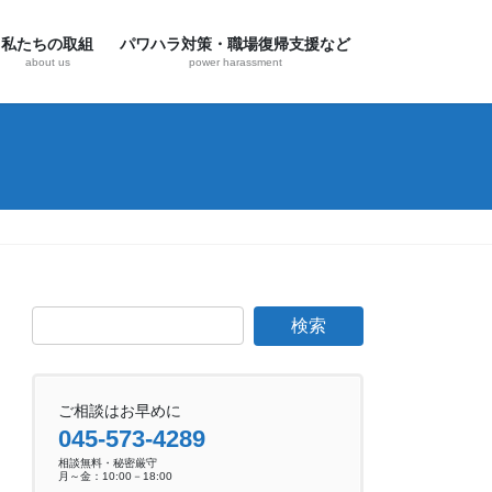
私たちの取組
パワハラ対策・職場復帰支援など
about us
power harassment
ご相談はお早めに
045-573-4289
相談無料・秘密厳守
月～金：10:00－18:00