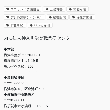
の
事
ユニオン／労働組合
公務災害
労働者性
例
労災職業病チャンネル
損害賠償
移住労働者
な
ど
行政訴訟
非正規雇用
NPO法人神奈川労災職業病センター
◆本部
横浜事務所 〒220-0051
横浜市西区中央1-19-5
モルペウス横浜205
・・・・・・・・・・・・・・・・
◆港町診療所
〒221－0056
横浜市神奈川区金港町7－6
◆横須賀中央診療所
〒238－0011
横須賀市米が浜通1－18－15