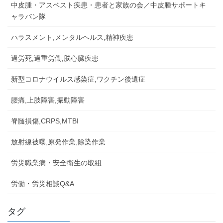
中皮腫・アスベスト疾患・患者と家族の会／中皮腫サポートキ
ャラバン隊
ハラスメント,メンタルヘルス,精神疾患
過労死,過重労働,脳心臓疾患
新型コロナウイルス感染症,ワクチン後遺症
腰痛,上肢障害,振動障害
脊髄損傷,CRPS,MTBI
放射線被曝,原発作業,除染作業
労災職業病・安全衛生の取組
労働・労災相談Q&A
タグ