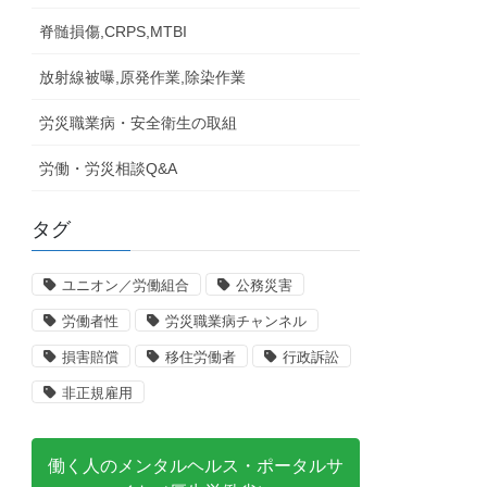
脊髄損傷,CRPS,MTBI
放射線被曝,原発作業,除染作業
労災職業病・安全衛生の取組
労働・労災相談Q&A
タグ
ユニオン／労働組合
公務災害
労働者性
労災職業病チャンネル
損害賠償
移住労働者
行政訴訟
非正規雇用
働く人のメンタルヘルス・ポータルサ