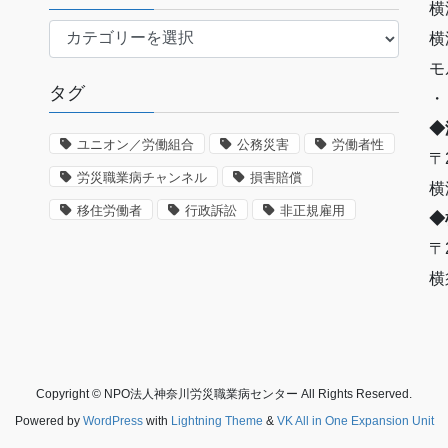
横
労
横
災
モ
認
タグ
・
定
の
◆
ユニオン／労働組合
公務災害
労働者性
事
〒
例
労災職業病チャンネル
損害賠償
横
な
移住労働者
行政訴訟
非正規雇用
◆
ど
〒
横
Copyright © NPO法人神奈川労災職業病センター All Rights Reserved.
Powered by
WordPress
with
Lightning Theme
&
VK All in One Expansion Unit