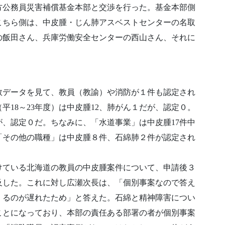
方公務員災害補償基金本部と交渉を行った。基金本部側
こちら側は、中皮腫・じん肺アスベストセンターの名取
の飯田さん、兵庫労働安全センターの西山さん、それに
数データを見て、教員（教諭）や消防が１件も認定され
18～23年度）は中皮腫12、肺がん１だが、認定０。
、認定０だ。ちなみに、「水道事業」は中皮腫17件中
「その他の職種」は中皮腫８件、石綿肺２件が認定され
けている北海道の教員の中皮腫案件について、申請後３
及した。これに対し広瀬次長は、「個別事案なので答え
くるのが遅れたため」と答えた。石綿と精神障害につい
ことになっており、本部の責任ある部署の者が個別事案