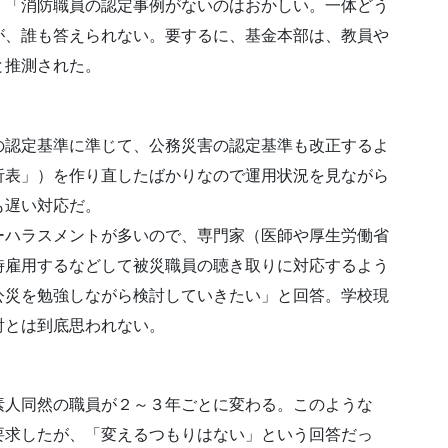
、「消防職員の認定事例がないのはおかしい。一体どう
が、誰も答えられない。要するに、基金本部は、教員や
と推測された。
の認定基準に準じて、公務災害の認定基準も改正するよ
析表」）を作り直したばかりなので運用状況を見ながら
も遅い対応だ。
ーハラスメントが多いので、専門家（医師や厚生労働省
時雇用するなどして被災職員の聴き取りに対応するよう
公災を勉強しながら検討していきたい」と回答。学校現
討とは到底思われない。
素人同然の職員が２～３年ごとに変わる。このような
要求したが、「変えるつもりはない」という回答だっ