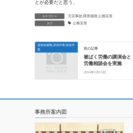
とが必要だと思う。
労災事故,障害補償,公務災害
カテゴリー
公務災害
タグ
放射線被曝,原発作業,除染作
前の記事
業
被ばく労働の講演会と
労働相談会を実施
2014年1月15日
事務所案内図