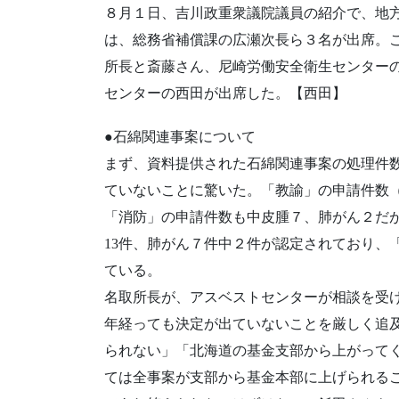
８月１日、吉川政重衆議院議員の紹介で、地
は、総務省補償課の広瀬次長ら３名が出席。
所長と斎藤さん、尼崎労働安全衛生センター
センターの西田が出席した。【西田】
●石綿関連事案について
まず、資料提供された石綿関連事案の処理件
ていないことに驚いた。「教諭」の申請件数（平
「消防」の申請件数も中皮腫７、肺がん２だが
13件、肺がん７件中２件が認定されており、
ている。
名取所長が、アスベストセンターが相談を受
年経っても決定が出ていないことを厳しく追
られない」「北海道の基金支部から上がって
ては全事案が支部から基金本部に上げられる