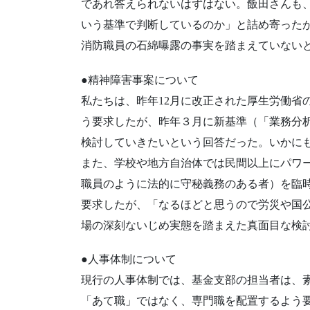
であれ答えられないはずはない。飯田さんも
いう基準で判断しているのか」と詰め寄った
消防職員の石綿曝露の事実を踏まえていない
●精神障害事案について
私たちは、昨年12月に改正された厚生労働省
う要求したが、昨年３月に新基準（「業務分
検討していきたいという回答だった。いかに
また、学校や地方自治体では民間以上にパワ
職員のように法的に守秘義務のある者）を臨
要求したが、「なるほどと思うので労災や国
場の深刻ないじめ実態を踏まえた真面目な検
●人事体制について
現行の人事体制では、基金支部の担当者は、
「あて職」ではなく、専門職を配置するよう