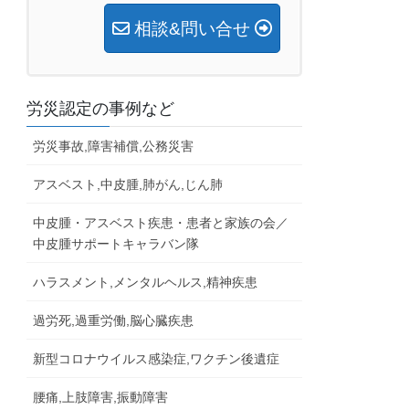
相談&問い合せ
労災認定の事例など
労災事故,障害補償,公務災害
アスベスト,中皮腫,肺がん,じん肺
中皮腫・アスベスト疾患・患者と家族の会／
中皮腫サポートキャラバン隊
ハラスメント,メンタルヘルス,精神疾患
過労死,過重労働,脳心臓疾患
新型コロナウイルス感染症,ワクチン後遺症
腰痛,上肢障害,振動障害