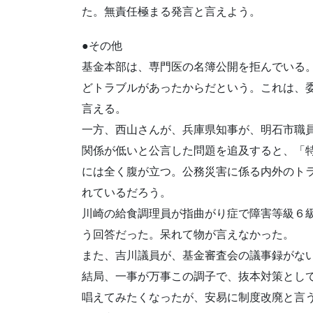
た。無責任極まる発言と言えよう。
●その他
基金本部は、専門医の名簿公開を拒んでいる
どトラブルがあったからだという。これは、
言える。
一方、西山さんが、兵庫県知事が、明石市職
関係が低いと公言した問題を追及すると、「
には全く腹が立つ。公務災害に係る内外のト
れているだろう。
川崎の給食調理員が指曲がり症で障害等級６
う回答だった。呆れて物が言えなかった。
また、吉川議員が、基金審査会の議事録がな
結局、一事が万事この調子で、抜本対策とし
唱えてみたくなったが、安易に制度改廃と言