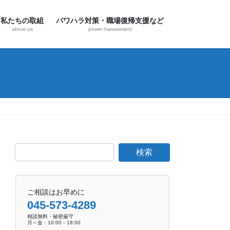
私たちの取組
パワハラ対策・職場復帰支援など
about us
power harassment
ご相談はお早めに
045-573-4289
相談無料・秘密厳守
月～金：10:00－18:00