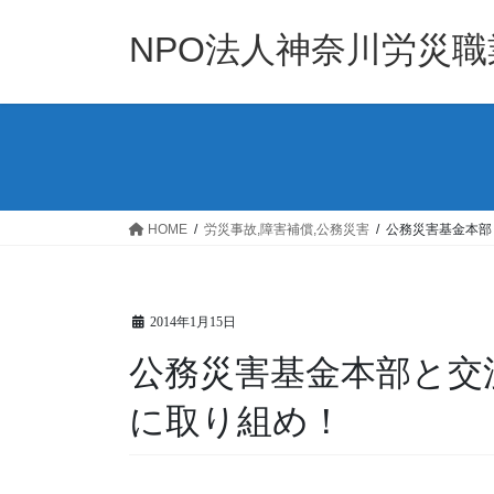
コ
ナ
ン
ビ
NPO法人神奈川労災
テ
ゲ
ン
ー
ツ
シ
へ
ョ
ス
ン
キ
に
ッ
移
HOME
労災事故,障害補償,公務災害
公務災害基金本部
プ
動
2014年1月15日
公務災害基金本部と交
に取り組め！