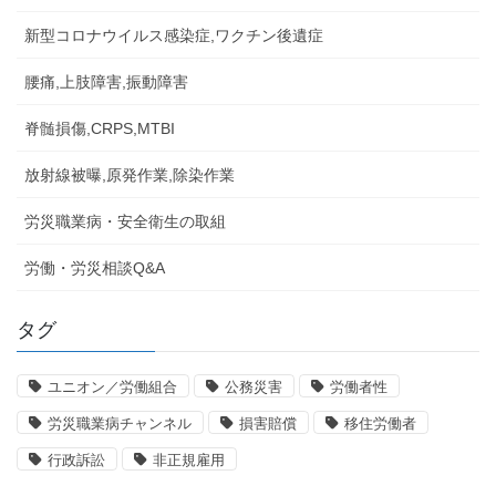
新型コロナウイルス感染症,ワクチン後遺症
腰痛,上肢障害,振動障害
脊髄損傷,CRPS,MTBI
放射線被曝,原発作業,除染作業
労災職業病・安全衛生の取組
労働・労災相談Q&A
タグ
ユニオン／労働組合
公務災害
労働者性
労災職業病チャンネル
損害賠償
移住労働者
行政訴訟
非正規雇用