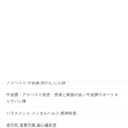
ご相談はお早めに
045-573-4289
相談無料・秘密厳守
月～金：10:00－18:00
相談&問い合せ
労災認定の事例など
労災事故,障害補償,公務災害
アスベスト,中皮腫,肺がん,じん肺
中皮腫・アスベスト疾患・患者と家族の会／中皮腫サポートキ
ャラバン隊
ハラスメント,メンタルヘルス,精神疾患
過労死,過重労働,脳心臓疾患