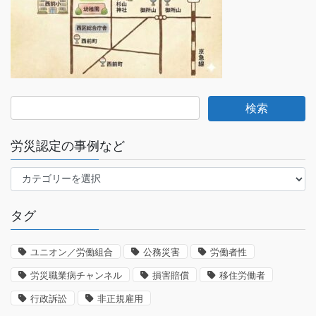
労災認定の事例など
労
災
認
タグ
定
の
事
ユニオン／労働組合
公務災害
労働者性
例
労災職業病チャンネル
損害賠償
移住労働者
な
ど
行政訴訟
非正規雇用