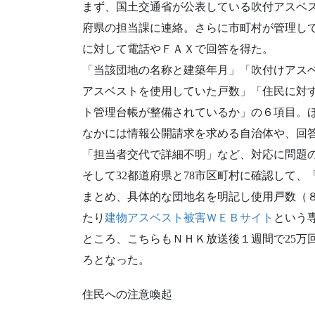
まず、国土交通省が公表している吹付アスベ
府県の担当課に連絡。さらに市町村が管理し
に対して電話やＦＡＸで回答を得た。
「当該団地の名称と建築年月」「吹付けアス
アスベストを使用していた戸数」「住民に対
ト管理台帳が整備されているか」の６項目。
なかには情報公開請求を求める自治体や、回
「担当者交代で詳細不明」など、対応に問題
そして32都道府県と78市区町村に確認して
まとめ、具体的な団地名を明記し使用戸数（
たり
建物アスベスト被害ＷＥＢサイト
という
ところ、こちらもＮＨＫ放送後１週間で25万
ろとなった。
住民への注意喚起