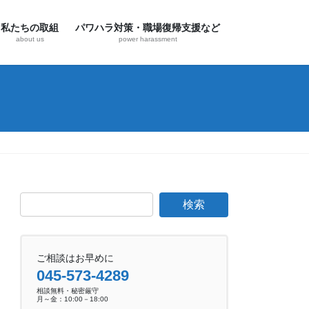
私たちの取組
パワハラ対策・職場復帰支援など
about us
power harassment
ご相談はお早めに
045-573-4289
相談無料・秘密厳守
月～金：10:00－18:00