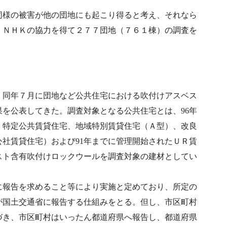
同様の被害が他の団地にも起こり得ると考え、それなら
、ＮＨＫの協力を得て２７７団地（７６１棟）の調査を
、同年７月に団地など公共住宅における吹付けアスベス
を公表してきた。調査対象となる公共住宅とは、96年
、特定公共賃貸住宅、地域特別賃貸住宅（Ａ型）、改良
社賃貸住宅）および91年までに管理開始されたＵＲ賃
スト含有吹付けロックウールを調査対象の建材としてい
に報告を求めること等により実施と定めており、所定の
が国土交通省に報告する仕組みをとる。但し、市区町村
づき、市区町村はいったん都道府県へ報告し、都道府県