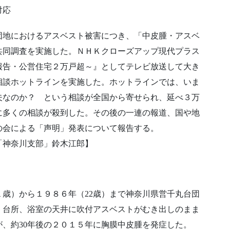
対応
団地におけるアスベスト被害につき、「中皮腫・アスベ
共同調査を実施した。ＮＨＫクローズアップ現代プラス
報告・公営住宅２万戸超～』としてテレビ放送して大き
相談ホットラインを実施した。ホットラインでは、いま
夫なのか？ という相談が全国から寄せられ、延べ３万
に多くの相談が殺到した。その後の一連の報道、国や地
の会による「声明」発表について報告する。
「神奈川支部」鈴木江郎】
１歳）から１９８６年（22歳）まで神奈川県営千丸台団
、台所、浴室の天井に吹付アスベストがむき出しのまま
が、約30年後の２０１５年に胸膜中皮腫を発症した。