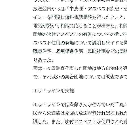
ラスが、『「新たな」アスベスト被害～調査
放送翌日からは「中皮腫・アスベスト疾患・
イン」を開設し無料電話相談を行ったところ
電話が繋がり相談に応じることが出来た。相
団地の吹付アスベストの有無についての問い
スベスト使用の有無について説明し終了する
職員住宅、雇用促進住宅、民間社宅などの団
りあった。
実は、今回調査公表した団地は地方自治体が
で、それ以外の集合団地については調査でき
ホットラインを実施
ホットラインでは斉藤さんが住んでいた千丸台
民からの連絡は今回の放送が無ければ埋もれ
識した。また、吹付アスベストが使用された