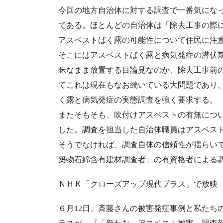
今回の地方自治体に対する調査で一番気にな
である。ほとんどの自治体は「除去工事の際
アスベストばく露の可能性について住民に注
そこにはアスベストばく露と病気発症の潜伏
昧なまま放置する目論見なのか、除去工事前
てこれは現在もなお続いている大問題であり
く露と病気発症の実態調査を強く要求する。
またそもそも、吹付けアスベストの有無につ
した。調査を担当した自治体職員はアスベス
そうでなければ、調査自体の信頼性が揺らい
築物石綿含有建材調査者」の有資格者による
ＮＨＫ「クローズアップ現代プラス」で放映
６月12日、斉藤さんの被害発症事例と私たち