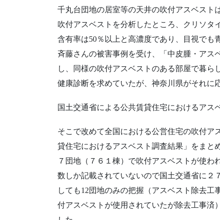
千丸台団地の居室等の天井の吹付アスベストは
吹付アスベストを分析したところ、クリソタ
含有率は50％以上と高濃度であり、目視でも
斉藤さんの被害事例を受け、「中皮腫・アスベ
し、同様の吹付アスベストのある部屋で暮ら
健康診断を求めていたが、神奈川県がそれに
国土交通省による公共賃貸住宅におけるアス
そこで改めて全国における公営住宅の吹付ア
貸住宅におけるアスベスト調査結果」をまと
７団地（７６１棟）で吹付アスベストが使わ
数しか記載されていないので国土交通省に２
しても12団地のみの把握（アスベスト除去工
付アスベストが使用されていたが除去工事済
した。