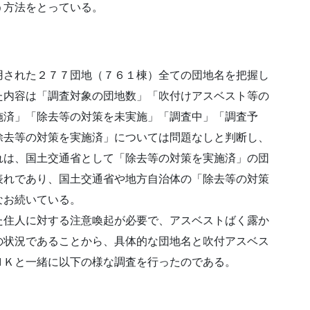
う方法をとっている。
用された２７７団地（７６１棟）全ての団地名を把握し
た内容は「調査対象の団地数」「吹付けアスベスト等の
施済」「除去等の対策を未実施」「調査中」「調査予
除去等の対策を実施済」については問題なしと判断し、
れは、国土交通省として「除去等の対策を実施済」の団
表れであり、国土交通省や地方自治体の「除去等の対策
なお続いている。
た住人に対する注意喚起が必要で、アスベストばく露か
の状況であることから、具体的な団地名と吹付アスベス
ＨＫと一緒に以下の様な調査を行ったのである。