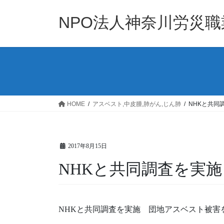
コ
ナ
ン
ビ
NPO法人神奈川労災
テ
ゲ
ン
ー
ツ
シ
へ
ョ
ス
ン
キ
に
ッ
移
HOME
アスベスト,中皮腫,肺がん,じん肺
NHKと共同
プ
動
2017年8月15日
NHKと共同調査を実
NHKと共同調査を実施 団地アスベスト被害