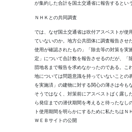
が集約した合計を国土交通省に報告するとい
ＮＨＫとの共同調査
では、なぜ国土交通省は吹付アスベストが使
ていないのか。地方公共団体に調査報告させ
使用が確認されたもの」「除去等の対策を実
定」について合計数を報告させるのだが、「
団地名まで報告を求めなかったのである。こ
地については問題意識を持っていないことの
を実施済」の建物に対する関心の薄さは今も
そうではなく、対策前にアスベストばく露し
ら発症までの潜伏期間を考えると待ったなし
ト使用期間を明らかにするために私たちはＮ
ＷＥＢサイトの公開