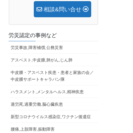
相談&問い合せ
労災認定の事例など
労災事故,障害補償,公務災害
アスベスト,中皮腫,肺がん,じん肺
中皮腫・アスベスト疾患・患者と家族の会／
中皮腫サポートキャラバン隊
ハラスメント,メンタルヘルス,精神疾患
過労死,過重労働,脳心臓疾患
新型コロナウイルス感染症,ワクチン後遺症
腰痛,上肢障害,振動障害