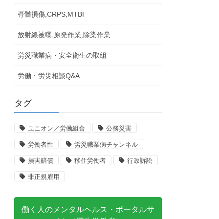
脊髄損傷,CRPS,MTBI
放射線被曝,原発作業,除染作業
労災職業病・安全衛生の取組
労働・労災相談Q&A
タグ
ユニオン／労働組合
公務災害
労働者性
労災職業病チャンネル
損害賠償
移住労働者
行政訴訟
非正規雇用
働く人のメンタルヘルス・ポータルサ