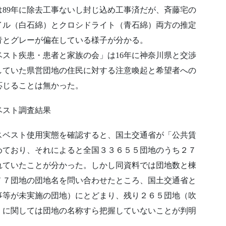
89年に除去工事ないし封じ込め工事済だが、斉藤宅の
イル（白石綿）とクロシドライト（青石綿）両方の推定
青とグレーが偏在している様子が分かる。
スト疾患・患者と家族の会」は16年に神奈川県と交渉
していた県営団地の住民に対する注意喚起と希望者への
応じることは無かった。
ベスト調査結果
スベスト使用実態を確認すると、国土交通省が「公共賃
めており、それによると全国３３６５５団地のうち２７
れていたことが分かった。しかし同資料では団地数と棟
７７団地の団地名を問い合わせたところ、国土交通省と
事等が未実施の団地）にとどまり、残り２６５団地（吹
）に関しては団地の名称すら把握していないことが判明