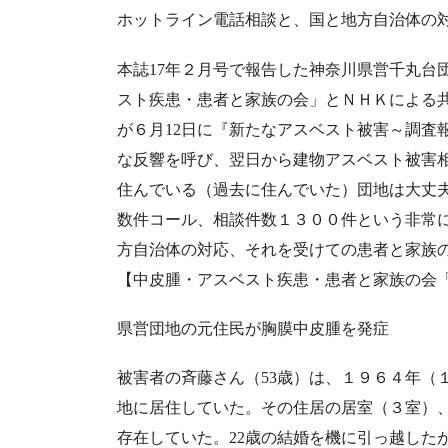
ホットライン電話相談と、国と地方自治体の
本誌17年２月号で報告した神奈川県営千丸台
スト疾患・患者と家族の会」とＮＨＫによる
が６月12日に『新たなアスベスト被害～調査
な反響を呼び、翌日から建物アスベスト被害
住んでいる（過去に住んでいた）団地は大丈
数件コール、相談件数１３００件という非常
方自治体の対応、それを受けての患者と家族
【中皮腫・アスベスト疾患・患者と家族の会
県営団地の元住民が胸膜中皮腫を発症
被害者の斉藤さん（53歳）は、１９６４年（
地に居住していた。その住居の居室（３室）
存在していた。22歳の結婚を機に引っ越した