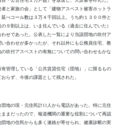
報告・公営住宅２万戸超』を放送し、大反響を呼んだ。
患者と家族の会」として「建物アスベスト被害ホットラ
、延べコール数は３万４千回以上。うち約１３００件と
談の９割以上は、いま住んでいる（過去に住んでいた）
合わせであった。公表した一覧により当該団地の吹付ア
問い合わせが多かったが、それ以外にも公務員住宅、教
地の吹付アスベストの有無についての問い合わせもかな
所有管理している「公共賃貸住宅（団地）」に限るもの
ておらず、今後の課題として残された。
団地の現・元住民計11人から電話があった。特に元住
たままだったので、報道機関の重要な役割について再認
他団地の住民からも多く連絡が寄せられ、健康診断の実