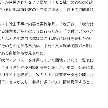
ストが使用された２７７団地（７６１棟）の管轄の都道
ている団地は市町村の担当課に連絡し、以下の質問事項
ベスト除去工事の内容と実施年月」「総戸数」「吹付け
する注意喚起をどのように行ったか」「吹付けアスベス
ほとんどの地方自治体は隠さず誠実に回答を寄せたが、
答そのものを渋る自治体、また「文書廃棄で詳細不明」
のある自治体も散見された。
、「吹付アスベストを使用していた団地」として一覧表に
８７４４戸）や使用箇所等を公表した。更に、公表にあ
専用サイトを設置し、ＷＥＢ上に調査データを公開した
回アクセスがあり、非常に多くの方に情報提供するとこ