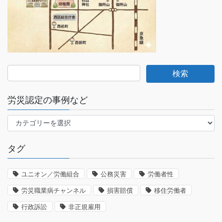
労災認定の事例など
労
災
認
タグ
定
の
事
ユニオン／労働組合
公務災害
労働者性
例
労災職業病チャンネル
損害賠償
移住労働者
な
ど
行政訴訟
非正規雇用