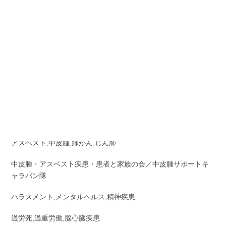
ご相談はお早めに
045-573-4289
相談無料・秘密厳守
月～金：10:00－18:00
相談&問い合せ
労災認定の事例など
労災事故,障害補償,公務災害
アスベスト,中皮腫,肺がん,じん肺
中皮腫・アスベスト疾患・患者と家族の会／中皮腫サポートキ
ャラバン隊
ハラスメント,メンタルヘルス,精神疾患
過労死,過重労働,脳心臓疾患