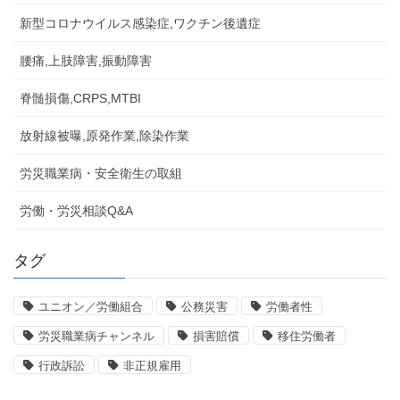
新型コロナウイルス感染症,ワクチン後遺症
腰痛,上肢障害,振動障害
脊髄損傷,CRPS,MTBI
放射線被曝,原発作業,除染作業
労災職業病・安全衛生の取組
労働・労災相談Q&A
タグ
ユニオン／労働組合
公務災害
労働者性
労災職業病チャンネル
損害賠償
移住労働者
行政訴訟
非正規雇用