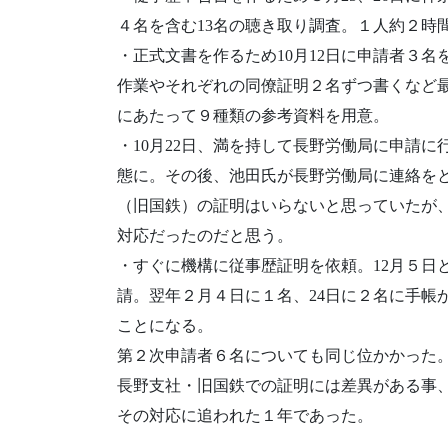
４名を含む13名の聴き取り調査。１人約２時
・正式文書を作るため10月12日に申請者３
作業やそれぞれの同僚証明２名ずつ書くなど
にあたって９種類の参考資料を用意。
・10月22日、満を持して長野労働局に申請
態に。その後、池田氏が長野労働局に連絡をと
（旧国鉄）の証明はいらないと思っていたが
対応だったのだと思う。
・すぐに機構に従事歴証明を依頼。12月５日と
請。翌年２月４日に１名、24日に２名に手帳
ことになる。
第２次申請者６名についても同じ位かかった
長野支社・旧国鉄での証明には差異がある事
その対応に追われた１年であった。