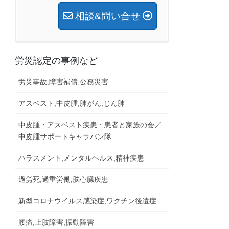
相談&問い合せ
労災認定の事例など
労災事故,障害補償,公務災害
アスベスト,中皮腫,肺がん,じん肺
中皮腫・アスベスト疾患・患者と家族の会／
中皮腫サポートキャラバン隊
ハラスメント,メンタルヘルス,精神疾患
過労死,過重労働,脳心臓疾患
新型コロナウイルス感染症,ワクチン後遺症
腰痛,上肢障害,振動障害