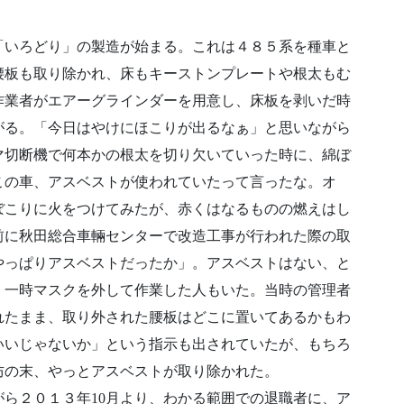
「いろどり」の製造が始まる。これは４８５系を種車と
腰板も取り除かれ、床もキーストンプレートや根太もむ
作業者がエアーグラインダーを用意し、床板を剥いだ時
がる。「今日はやけにほこりが出るなぁ」と思いながら
マ切断機で何本かの根太を切り欠いていった時に、綿ぼ
この車、アスベストが使われていたって言ったな。オ
ぼこりに火をつけてみたが、赤くはなるものの燃えはし
前に秋田総合車輛センターで改造工事が行われた際の取
やっぱりアスベストだったか」。アスベストはない、と
、一時マスクを外して作業した人もいた。当時の管理者
れたまま、取り外された腰板はどこに置いてあるかもわ
いいじゃないか」という指示も出されていたが、もちろ
防の末、やっとアスベストが取り除かれた。
ら２０１３年10月より、わかる範囲での退職者に、ア