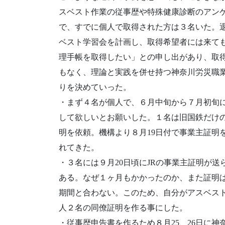
スベスト作業の従事歴や特殊健康診断のアンケ
で、すでに個人で取得された方は３名いた。
ベスト学習会を計画し、取得希望者には来て
理手帳を取得したい」との申し出があり、取
もなく、理論と実践を併せ持つ神奈川労災職
りを決めていった。
・まず４名が個人で、６月中旬から７月初旬に
して欲しいとお願いした。１名は旧国鉄だけ
明を依頼。機構より８月19日付で事業主証明
れてきた。
・３名には９月20日頃にJRの事業主証明が送
ある。なぜ１ヶ月もかかったのか、また証明
期間と合わない。このため、自分がアスベス
人２名の同僚証明を作る事にした。
・従事歴申告書を作るため８月25、26日に