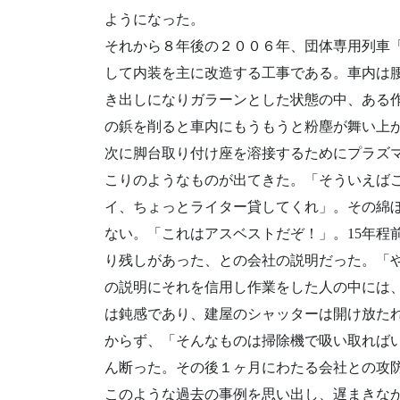
ようになった。
それから８年後の２００６年、団体専用列車
して内装を主に改造する工事である。車内は
き出しになりガラーンとした状態の中、ある
の鋲を削ると車内にもうもうと粉塵が舞い上
次に脚台取り付け座を溶接するためにプラズ
こりのようなものが出てきた。「そういえば
イ、ちょっとライター貸してくれ」。その綿
ない。「これはアスベストだぞ！」。15年程
り残しがあった、との会社の説明だった。「
の説明にそれを信用し作業をした人の中には
は鈍感であり、建屋のシャッターは開け放た
からず、「そんなものは掃除機で吸い取れば
ん断った。その後１ヶ月にわたる会社との攻
このような過去の事例を思い出し、遅まきなが