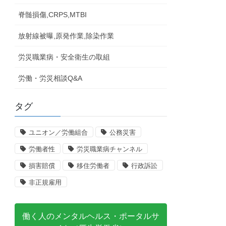
脊髄損傷,CRPS,MTBI
放射線被曝,原発作業,除染作業
労災職業病・安全衛生の取組
労働・労災相談Q&A
タグ
ユニオン／労働組合
公務災害
労働者性
労災職業病チャンネル
損害賠償
移住労働者
行政訴訟
非正規雇用
働く人のメンタルヘルス・ポータルサ