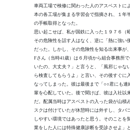
車両工場で検修に関わった人のアスベストによ
本の各工場が集まる学習会で指摘され、１年半
の手帳取得となった。
思い起こせば、私が国鉄に入った１９７６（昭
その危険性を話す人はなく、逆に「熱に強い
だった。しかし、その危険性を知る出来事が、
Fさん（当時41歳）は６月頃から組合事務所
いたの、大丈夫？」と言うと、「風邪じゃな
ら検査してもらうよ」と言い、その後すぐに
なってしまった。彼は最後まで「○○君にも連
輩を心配していた。後で聞けば、彼は入社以
だ。配属当時はアスベストの入った袋が山積
スクは付けていたが休憩時には外すし、タバ
しやすい環境ではあったと思う。そのことを
業をした人には特殊健康診断を受診させよ」