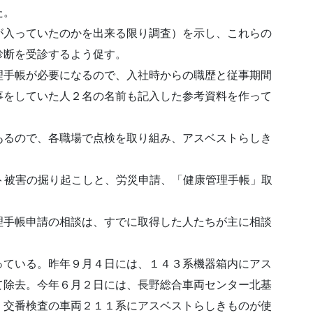
た。
が入っていたのかを出来る限り調査）を示し、これらの
診断を受診するよう促す。
理手帳が必要になるので、入社時からの職歴と従事期間
事をしていた人２名の名前も記入した参考資料を作って
あるので、各職場で点検を取り組み、アスベストらしき
。
ト被害の掘り起こしと、労災申請、「健康管理手帳」取
理手帳申請の相談は、すでに取得した人たちが主に相談
っている。昨年９月４日には、１４３系機器箱内にアス
て除去。今年６月２日には、長野総合車両センター北基
、交番検査の車両２１１系にアスベストらしきものが使