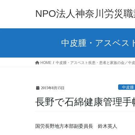
コ
ナ
ン
ビ
NPO法人神奈川労災
テ
ゲ
ン
ー
ツ
シ
へ
ョ
中皮腫・アスベス
ス
ン
キ
に
ッ
移
HOME
中皮腫・アスベスト疾患・患者と家族の会／中
プ
動
中皮腫
2015年8月15日
長野で石綿健康管理手
国労長野地方本部副委員長 鈴木英人