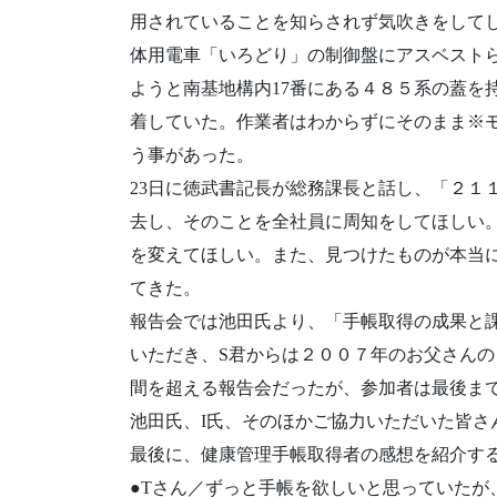
用されていることを知らされず気吹きをしてし
体用電車「いろどり」の制御盤にアスベスト
ようと南基地構内17番にある４８５系の蓋を
着していた。作業者はわからずにそのまま※
う事があった。
23日に徳武書記長が総務課長と話し、「２１
去し、そのことを全社員に周知をしてほしい
を変えてほしい。また、見つけたものが本当
てきた。
報告会では池田氏より、「手帳取得の成果と課
いただき、S君からは２００７年のお父さん
間を超える報告会だったが、参加者は最後ま
池田氏、I氏、そのほかご協力いただいた皆さ
最後に、健康管理手帳取得者の感想を紹介す
●Tさん／ずっと手帳を欲しいと思っていたが