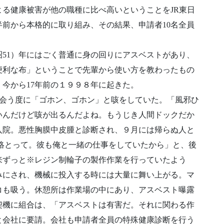
る健康被害が他の職種に比べ高いということをJR東日
前から本格的に取り組み、その結果、申請者10名全員
51）年にはごく普通に身の回りにアスベストがあり、
便利な布」ということで先輩から使い方を教わったもの
今から17年前の１９９８年に起きた。
で会う度に「ゴホン、ゴホン」と咳をしていた。「風邪ひ
いんだけど咳が出るんだよね。もうじき人間ドックだか
入院。悪性胸膜中皮腫と診断され、９月には帰らぬ人と
絡とって。彼も俺と一緒の仕事をしていたから」と、後
来ずっと※レジン制輪子の製作作業を行っていたよう
みにされ、機械に投入する時には大量に舞い上がる。マ
コも吸う。休憩所は作業場の中にあり、アスベスト曝露
契機に組合は、「アスベストは有害だ。それに関わる作
と会社に要請。会社も申請者全員の特殊健康診断を行う