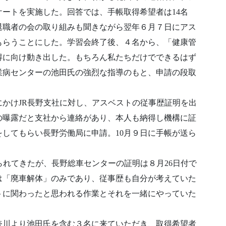
ートを実施した。回答では、手帳取得希望者は14名
退職者の会の取り組みも聞きながら翌年６月７日にアス
もらうことにした。学習会終了後、４名から、「健康管
得に向け動き出した。もちろん私たちだけでできるはず
業病センターの池田氏の強烈な指導のもと、申請の段取
かけJR長野支社に対し、アスベストの従事歴証明を出
の曝露だと支社から連絡があり、本人も納得し機構に証
をしてもらい長野労働局に申請。10月９日に手帳が送ら
られてきたが、長野総車センターの証明は８月26日付で
は「廃車解体」のみであり、従事歴も自分が考えていた
トに関わったと思われる作業とそれを一緒にやっていた
神奈川より池田氏を含む３名に来ていただき、取得希望者