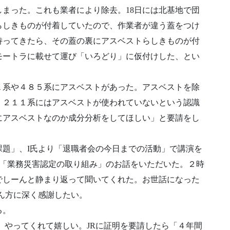
まった。これも業者により除去。18日には北基地で団
らしきものが付着していたので、作業者が違う蓋をつけ
持ってきたら、その蓋の裏にアスベストらしきものが付
モートラに載せて運び「いろどり」に仮付けした、とい
１系や４８５系にアスベストがあった。アスベストを除
。２１１系にはアスベストが使われていないという認識
にアスベストなのか成分分析をしてほしい」と要請をし
題」、I氏より「退職者会の今日までの活動」で講演を
の「業務災害認定の取り組み」のお話をいただいた。２時
でしーんと静まり返って聞いてくれた。お世話になった
ん方に深く感謝したい。
る。
、やってくれて嬉しい。JRに証明を要請したら「４年間