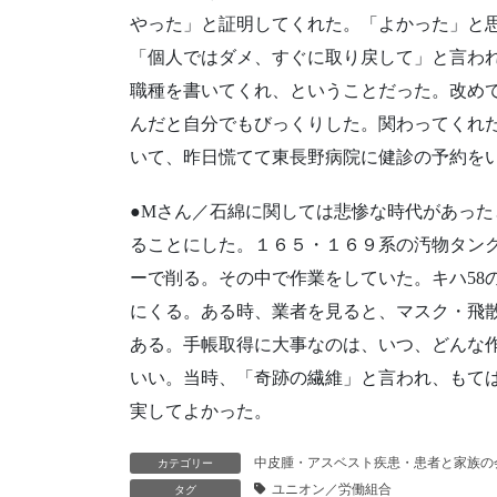
やった」と証明してくれた。「よかった」と
「個人ではダメ、すぐに取り戻して」と言わ
職種を書いてくれ、ということだった。改めて
んだと自分でもびっくりした。関わってくれ
いて、昨日慌てて東長野病院に健診の予約を
●Mさん／石綿に関しては悲惨な時代があっ
ることにした。１６５・１６９系の汚物タン
ーで削る。その中で作業をしていた。キハ58
にくる。ある時、業者を見ると、マスク・飛
ある。手帳取得に大事なのは、いつ、どんな
いい。当時、「奇跡の繊維」と言われ、もて
実してよかった。
中皮腫・アスベスト疾患・患者と家族の
カテゴリー
ユニオン／労働組合
タグ