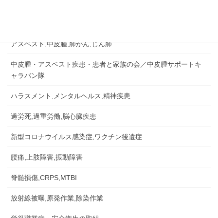
労災認定の事例など
労災事故,障害補償,公務災害
アスベスト,中皮腫,肺がん,じん肺
中皮腫・アスベスト疾患・患者と家族の会／中皮腫サポートキ
ャラバン隊
ハラスメント,メンタルヘルス,精神疾患
過労死,過重労働,脳心臓疾患
新型コロナウイルス感染症,ワクチン後遺症
腰痛,上肢障害,振動障害
脊髄損傷,CRPS,MTBI
放射線被曝,原発作業,除染作業