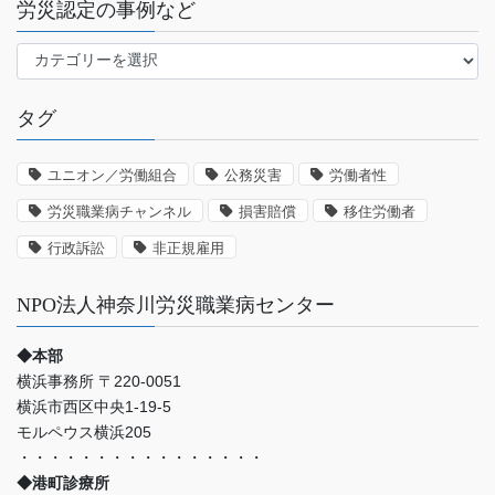
労災認定の事例など
労
災
認
タグ
定
の
事
ユニオン／労働組合
公務災害
労働者性
例
労災職業病チャンネル
損害賠償
移住労働者
な
ど
行政訴訟
非正規雇用
NPO法人神奈川労災職業病センター
◆本部
横浜事務所 〒220-0051
横浜市西区中央1-19-5
モルペウス横浜205
・・・・・・・・・・・・・・・・
◆港町診療所