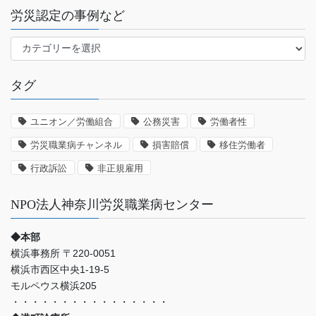
労災認定の事例など
労
災
認
タグ
定
の
事
ユニオン／労働組合
公務災害
労働者性
例
労災職業病チャンネル
損害賠償
移住労働者
な
ど
行政訴訟
非正規雇用
NPO法人神奈川労災職業病センター
◆本部
横浜事務所 〒220-0051
横浜市西区中央1-19-5
モルペウス横浜205
・・・・・・・・・・・・・・・・