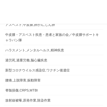
労災認定の事例など
労災事故,障害補償,公務災害
アスベスト,中皮腫,肺がん,じん肺
中皮腫・アスベスト疾患・患者と家族の会／中皮腫サポートキ
ャラバン隊
ハラスメント,メンタルヘルス,精神疾患
過労死,過重労働,脳心臓疾患
新型コロナウイルス感染症,ワクチン後遺症
腰痛,上肢障害,振動障害
脊髄損傷,CRPS,MTBI
放射線被曝,原発作業,除染作業