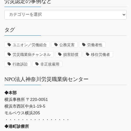
労災認定の事例など
労
災
認
タグ
定
の
事
ユニオン／労働組合
公務災害
労働者性
例
労災職業病チャンネル
損害賠償
移住労働者
な
ど
行政訴訟
非正規雇用
NPO法人神奈川労災職業病センター
◆本部
横浜事務所 〒220-0051
横浜市西区中央1-19-5
モルペウス横浜205
・・・・・・・・・・・・・・・・
◆港町診療所