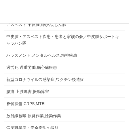
労災認定の事例など
労災事故,障害補償,公務災害
アスベスト,中皮腫,肺がん,じん肺
中皮腫・アスベスト疾患・患者と家族の会／中皮腫サポートキ
ャラバン隊
ハラスメント,メンタルヘルス,精神疾患
過労死,過重労働,脳心臓疾患
新型コロナウイルス感染症,ワクチン後遺症
腰痛,上肢障害,振動障害
脊髄損傷,CRPS,MTBI
放射線被曝,原発作業,除染作業
労災職業病・安全衛生の取組