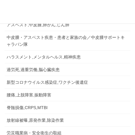
労災事故,障害補償,公務災害
アスベスト,中皮腫,肺がん,じん肺
中皮腫・アスベスト疾患・患者と家族の会／中皮腫サポートキ
ャラバン隊
ハラスメント,メンタルヘルス,精神疾患
過労死,過重労働,脳心臓疾患
新型コロナウイルス感染症,ワクチン後遺症
腰痛,上肢障害,振動障害
脊髄損傷,CRPS,MTBI
放射線被曝,原発作業,除染作業
労災職業病・安全衛生の取組