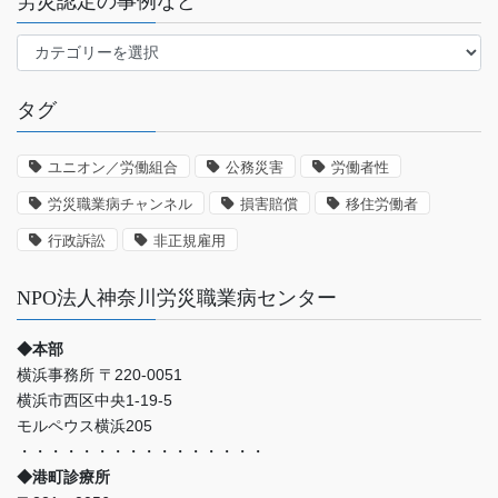
労災認定の事例など
労
災
認
タグ
定
の
事
ユニオン／労働組合
公務災害
労働者性
例
労災職業病チャンネル
損害賠償
移住労働者
な
ど
行政訴訟
非正規雇用
NPO法人神奈川労災職業病センター
◆本部
横浜事務所 〒220-0051
横浜市西区中央1-19-5
モルペウス横浜205
・・・・・・・・・・・・・・・・
◆港町診療所