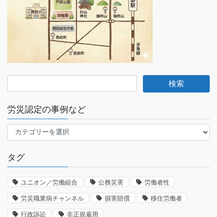
労災認定の事例など
労
災
認
タグ
定
の
事
ユニオン／労働組合
公務災害
労働者性
例
労災職業病チャンネル
損害賠償
移住労働者
な
ど
行政訴訟
非正規雇用