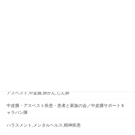
ご相談はお早めに
045-573-4289
相談無料・秘密厳守
月～金：10:00－18:00
相談&問い合せ
労災認定の事例など
労災事故,障害補償,公務災害
アスベスト,中皮腫,肺がん,じん肺
中皮腫・アスベスト疾患・患者と家族の会／中皮腫サポートキ
ャラバン隊
ハラスメント,メンタルヘルス,精神疾患