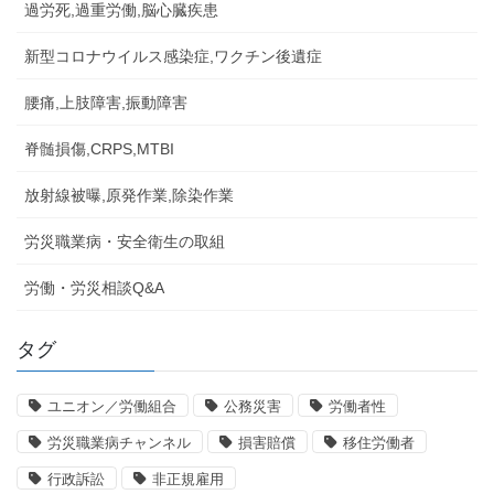
過労死,過重労働,脳心臓疾患
新型コロナウイルス感染症,ワクチン後遺症
腰痛,上肢障害,振動障害
脊髄損傷,CRPS,MTBI
放射線被曝,原発作業,除染作業
労災職業病・安全衛生の取組
労働・労災相談Q&A
タグ
ユニオン／労働組合
公務災害
労働者性
労災職業病チャンネル
損害賠償
移住労働者
行政訴訟
非正規雇用