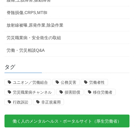
腰痛,上肢障害,振動障害
脊髄損傷,CRPS,MTBI
放射線被曝,原発作業,除染作業
労災職業病・安全衛生の取組
労働・労災相談Q&A
タグ
ユニオン／労働組合
公務災害
労働者性
労災職業病チャンネル
損害賠償
移住労働者
行政訴訟
非正規雇用
働く人のメンタルヘルス・ポータルサイト（厚生労働省）