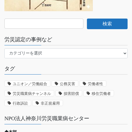
労災認定の事例など
労
災
認
タグ
定
の
事
ユニオン／労働組合
公務災害
労働者性
例
労災職業病チャンネル
損害賠償
移住労働者
な
ど
行政訴訟
非正規雇用
NPO法人神奈川労災職業病センター