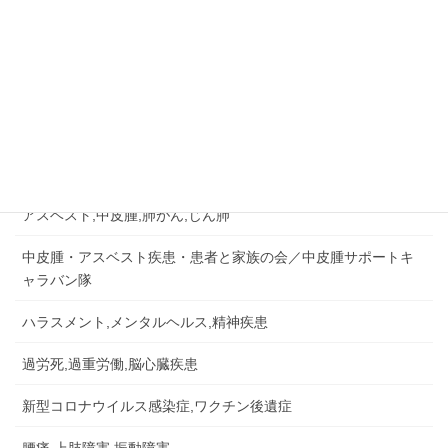
相談無料・秘密厳守
月～金：10:00－18:00
相談&問い合せ
労災認定の事例など
労災事故,障害補償,公務災害
アスベスト,中皮腫,肺がん,じん肺
中皮腫・アスベスト疾患・患者と家族の会／中皮腫サポートキ
ャラバン隊
ハラスメント,メンタルヘルス,精神疾患
過労死,過重労働,脳心臓疾患
新型コロナウイルス感染症,ワクチン後遺症