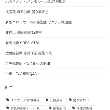
ハラスメント,メンタルヘルス,精神疾患
過労死,過重労働,脳心臓疾患
新型コロナウイルス感染症,ワクチン後遺症
腰痛,上肢障害,振動障害
脊髄損傷,CRPS,MTBI
放射線被曝,原発作業,除染作業
労災職業病・安全衛生の取組
労働・労災相談Q&A
タグ
ユニオン／労働組合
公務災害
労働者性
労災職業病チャンネル
損害賠償
移住労働者