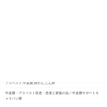
の
ー
ー
ー
ー
ペ
ジ
ジ
ジ
ジ
ー
ジ
ご相談はお早めに
045-573-4289
送
相談無料・秘密厳守
り
月～金：10:00－18:00
相談&問い合せ
労災認定の事例など
労災事故,障害補償,公務災害
アスベスト,中皮腫,肺がん,じん肺
中皮腫・アスベスト疾患・患者と家族の会／中皮腫サポートキ
ャラバン隊