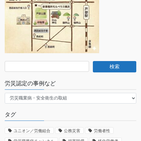
労災認定の事例など
労
災
認
タグ
定
の
事
ユニオン／労働組合
公務災害
労働者性
例