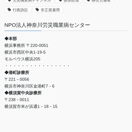
労災職業病チャンネル
損害賠償
移住労働者
な
ど
行政訴訟
非正規雇用
NPO法人神奈川労災職業病センター
◆本部
横浜事務所 〒220-0051
横浜市西区中央1-19-5
モルペウス横浜205
・・・・・・・・・・・・・・・・
◆港町診療所
〒221－0056
横浜市神奈川区金港町7－6
◆横須賀中央診療所
〒238－0011
横須賀市米が浜通1－18－15