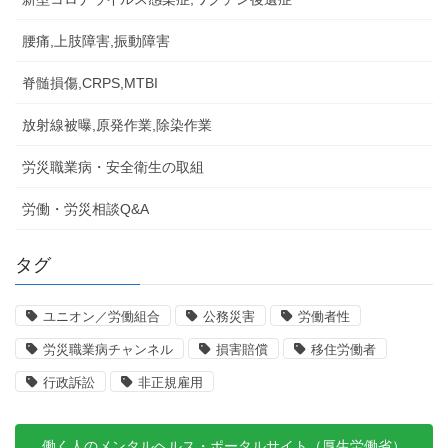
腰痛,上肢障害,振動障害
脊髄損傷,CRPS,MTBI
放射線被曝,原発作業,除染作業
労災職業病・安全衛生の取組
労働・労災相談Q&A
タグ
ユニオン／労働組合
公務災害
労働者性
労災職業病チャンネル
損害賠償
移住労働者
行政訴訟
非正規雇用
働く人のメンタルヘルス・ポータルサイト（厚生労働省）