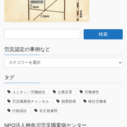
労災認定の事例など
労
災
認
タグ
定
の
事
ユニオン／労働組合
公務災害
労働者性
例
労災職業病チャンネル
損害賠償
移住労働者
な
ど
行政訴訟
非正規雇用
NPO法人神奈川労災職業病センター