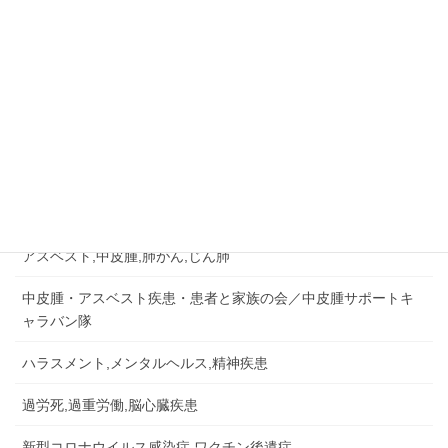
ジ
045-573-4289
送
相談無料・秘密厳守
り
月～金：10:00－18:00
相談&問い合せ
労災認定の事例など
労災事故,障害補償,公務災害
アスベスト,中皮腫,肺がん,じん肺
中皮腫・アスベスト疾患・患者と家族の会／中皮腫サポートキ
ャラバン隊
ハラスメント,メンタルヘルス,精神疾患
過労死,過重労働,脳心臓疾患
新型コロナウイルス感染症,ワクチン後遺症